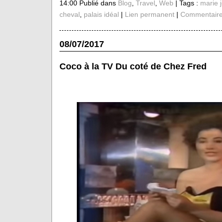
14:00 Publié dans
Blog
,
Travel
,
Web
| Tags :
marie 
cheval
,
palais idéal
|
Lien permanent
|
Commentaire
08/07/2017
Coco à la TV Du coté de Chez Fred