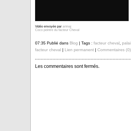
Vidéo envoyée par
arimaj
Coco peintre du facteur Cheval
07:35 Publié dans
Blog
| Tags :
facteur cheval
,
palai
facteur cheval
|
Lien permanent
|
Commentaires (0)
Les commentaires sont fermés.