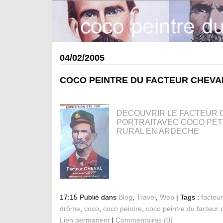
04/02/2005
COCO PEINTRE DU FACTEUR CHEVA
DECOUVRIR LE FACTEUR 
PORTRAITAVEC COCO PETI
RURAL EN ARDECHE
17:15 Publié dans
Blog
,
Travel
,
Web
| Tags :
facteur
drôme
,
coco
,
coco peintre
,
coco peintre du facteur 
Lien permanent
|
Commentaires (0)