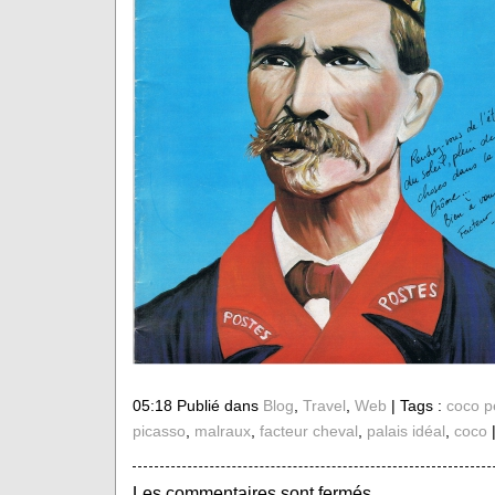
05:18 Publié dans
Blog
,
Travel
,
Web
| Tags :
coco p
picasso
,
malraux
,
facteur cheval
,
palais idéal
,
coco
Les commentaires sont fermés.