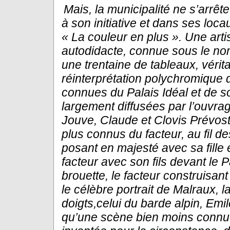
Mais, la municipalité ne s’arrête
à son initiative et dans ses
locau
« La couleur en plus ». Une art
autodidacte, connue
sous le no
une trentaine de tableaux, vérit
réinterprétation
polychromique d
connues du Palais Idéal et de s
largement
diffusées par l’ouvra
Jouve, Claude et Clovis Prévost :
plus
connus du facteur, au fil de
posant en majesté avec sa fille
facteur avec son fils devant le P
brouette, le facteur
construisant
le célèbre portrait de Malraux, la
doigts,
celui du barde alpin, Emi
qu’une scène bien moins connu