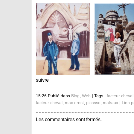
suivre
15:26 Publié dans
Blog
,
Web
| Tags :
facteur cheval
facteur cheval
,
max ernst
,
picasso
,
malraux
|
Lien 
Les commentaires sont fermés.