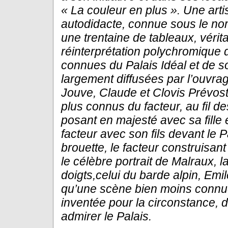
« La couleur en plus ». Une art
autodidacte, connue
sous le no
une trentaine de tableaux, vérit
réinterprétation
polychromique d
connues du Palais Idéal et de s
largement
diffusées par l’ouvra
Jouve, Claude et Clovis Prévost :
plus
connus du facteur, au fil de
posant en majesté avec sa fille
facteur avec son fils devant le P
brouette, le facteur
construisant
le célèbre portrait de Malraux, la
doigts,
celui du barde alpin, Emi
qu’une scène bien moins connu
inventée pour la circonstance, d
admirer le Palais.