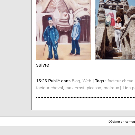
suivre
15:26 Publié dans
Blog
,
Web
| Tags :
facteur cheval
facteur cheval
,
max ernst
,
picasso
,
malraux
|
Lien 
Déclarer un contenu 