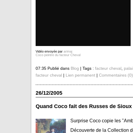
Vidéo envoyée par
arimaj
Coco peintre du facteur Cheval
07:35 Publié dans
Blog
| Tags :
facteur cheval
,
palai
facteur cheval
|
Lien permanent
|
Commentaires (0)
26/12/2005
Quand Coco fait des Russes de Sioux
Surprise Coco copie les "Amb
Découverte de la Collection d