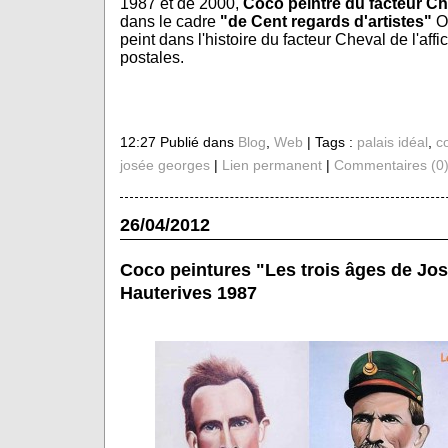
1987 et de 2000,
Coco peintre du facteur Che
dans le cadre
"de Cent regards d'artistes"
On
peint dans l'histoire du facteur Cheval de l'aff
postales.
12:27 Publié dans
Blog
,
Web
| Tags :
palais idéal
,
c
josée georges
|
Lien permanent
|
Commentaires (0
26/04/2012
Coco peintures "Les trois âges de Jo
Hauterives 1987