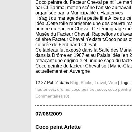
Coco peintre du Facteur Cheval peint "Le mar
par CLBarimaj met en scéne l'artiste au travail
organisée par la Municipalité d'Hauterives
Il s'agit du mariage de la petite fille Alice du 
Idéal.Cette toile représente une des oeuvre ma
peintre du Facteur Cheval. Ce témoignage inédi
Musée du Facteur Cheval. Rappellons qu'avant
célébre Facteur Cheval n'existait.Coco nous of
colorée de Ferdinand Cheval .
Ce tableau fut exposé dans la Salle des Mariag
dans la Drôme en 1987 et au Palais Idéal en 2
retraçant une originale et unique saga du facte
Coco peintre du facteur Cheval soit Marie-Cla
actuellement en Auvergne
12:37 Publié dans
Blog
,
Books
,
Travel
,
Web
| Tags 
hauterives
,
drôme
,
coco peintre
,
coco
,
coco peintre
Commentaires (0)
07/08/2009
Coco peint Arlette