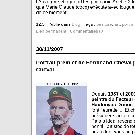
l'Auvergne et reprend les pinceaux. Arlette X l
que Marie Claude (coco) exécute avec fougue 
de ce moment ...
12:34 Publié dans
Blog
| Tags :
peinture
,
art
,
portrai
Lien permanent
|
Commentaires (0)
30/11/2007
Portrait premier de Ferdinand Cheval 
Cheval
Depuis
1987 et 200
peintre du Facteur 
Hauterives Drôme
,
font fleurette ... Et
présumées accointan
Palais Idéal revendi
nenni ! artistes de t
beau dire, vous ne po