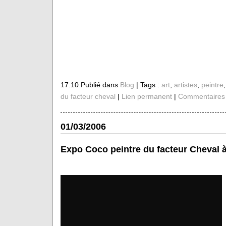
17:10 Publié dans
Blog
| Tags :
art
,
artistes
,
peintre
du facteur cheval
|
Lien permanent
|
Commentaires 
01/03/2006
Expo Coco peintre du facteur Cheval 