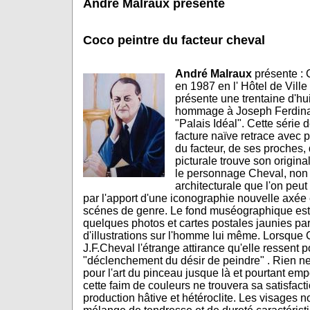
André Malraux présente
Coco peintre du facteur cheval
André Malraux
présente : 
en 1987 en l' Hôtel de Vill
présente une trentaine d'hui
hommage à Joseph Ferdinan
"Palais Idéal". Cette séri
facture naïve retrace avec p
du facteur, de ses proches,
picturale trouve son origina
le personnage Cheval, non 
architecturale que l'on peut
par l'apport d'une iconographie nouvelle axée e
scénes de genre. Le fond muséographique est 
quelques photos et cartes postales jaunies par
d'illustrations sur l'homme lui même. Lorsque 
J.F.Cheval l'étrange attirance qu'elle ressent
"déclenchement du désir de peindre" . Rien ne
pour l'art du pinceau jusque là et pourtant em
cette faim de couleurs ne trouvera sa satisfact
production hâtive et hétéroclite. Les visages 