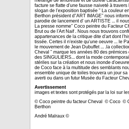
mélange de tendresse et de dureté caractéristiq
facture se flatte d'une fausse naiveté à travers 
slogan de l'exposition baptisée " La couleur e
Berthon président d"ART IMAGE" nous informe 
parodie de lancement d' un ARTISTE ... il nous r
La presse nomme" Coco peintre du Facteur Cheva
Brut ou de l'Art Naif . Nous nous trouvons conf
appartenances de la critique dite d'art dont l'
tissée. Certes il n'existe qu'une oeuvre ... le P
le mouvement de Jean Dubuffet ... .la collecti
Cheval " marque les années 80 des prémices 
des SINGULIERS... dont la mode contemporai
stériles sur la création et nous inonde d'oeuvre
de Coco face à la multitude des semblants nous
ensemble unique de toiles trouvera un jour sa
averti ou dans un futur Musée du Facteur Chev
Avertissement
images et textes sont protégés par la loi sur le
© Coco peintre du facteur Cheval © Coco © 
Berthon
André Malraux ©