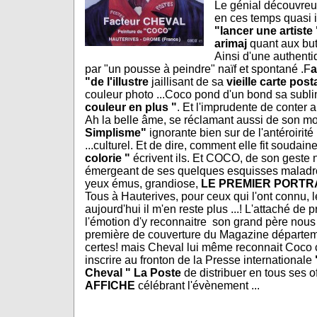
Le génial découvreu
en ces temps quasi 
"lancer une artiste 
arimaj
quant aux bu
Ainsi d'une authenti
par "un pousse à peindre" naïf et spontané .F
a
"de l'illustre
jaillisant de sa
vieille carte post
couleur photo ...Coco pond d'un bond sa subli
couleur en plus "
. Et l'imprudente de conter au
Ah la belle âme, se réclamant aussi de son mo
Simplisme"
ignorante bien sur de l'antéroirité i
...culturel. Et de dire, comment elle fit soudain
colorie "
écrivent ils. Et COCO, de son geste n
émergeant de ses quelques esquisses maladroit
yeux émus, grandiose,
LE PREMIER PORTR
Tous à Hauterives, pour ceux qui l'ont connu, l
aujourd'hui il m'en reste plus ...! L'attaché de
l'émotion d'y reconnaitre son grand père nous f
première de couverture du Magazine départe
certes! mais Cheval lui même reconnait Coco co
inscrire au fronton de la Presse internationale
Cheval " La Poste
de distribuer en tous ses o
AFFICHE
célébrant l'évènement ...